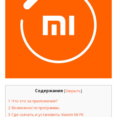
Содержание
[
Закрыть
]
1
Что это за приложение?
2
Возможности программы
3
Где скачать и установить Xiaomi Mi Fit