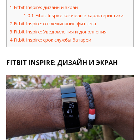
1
Fitbit Inspire: дизайн и экран
1.0.1
Fitbit Inspire ключевые характеристики
2
Fitbit Inspire: отслеживание фитнеса
3
Fitbit Inspire: Уведомления и дополнения
4
Fitbit Inspire: срок службы батареи
FITBIT INSPIRE: ДИЗАЙН И ЭКРАН