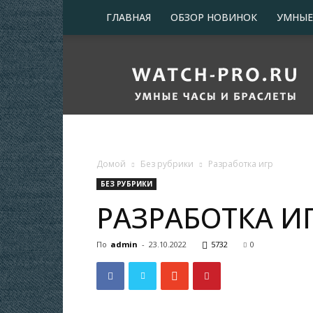
ГЛАВНАЯ
ОБЗОР НОВИНОК
УМНЫЕ
Про
умные
часы
и
браслеты
Домой
Без рубрики
Разработка игр
БЕЗ РУБРИКИ
РАЗРАБОТКА И
По
admin
-
23.10.2022
5732
0