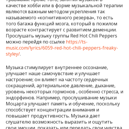
качестве хобби или в форме музыкальной терапии
являются важным методом укрепления так
называемого «когнитивного резерва», то есть
того багажа функций мозга, который в пожилом
возрасте контрастирует с развитием деменции.
Прослушать музыку группы Red Hot Chili Peppers
можно перейдя по ссылке
https://ts-
music.com/lyrics/6059-red-hot-chili-peppers-freaky-
styley/
.
Музыка стимулирует внутреннее осознание,
улучшает наше самочувствие и улучшает
настроение; он влияет на частоту сердечных
сокращений, артериальное давление, дыхание,
уровень некоторых гормонов , особенно стресса, и
эндорфинов. Например, прослушивание музыки
Моцарта улучшает память и обучение, поскольку
способствует концентрации внимания и
повышает продуктивность. Музыка дает
слушателю возможность выразить и ощутить
свои эмоции, показать или передать свои чувства