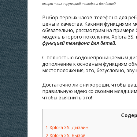
смарт часы с функцией телефона для детей
Выбор первых часов-телефона для реб
цены и качества. Какими функциями 
обязательно, рассмотрим на примере 
модель второго поколения, Xplora 3S
функцией телефона для детей
.
С полностью водонепроницаемым диз
дополнение к основным функциям обм
местоположения, это, безусловно, зву
Достаточно ли они хороши, чтобы ваши
правильную идею со своими младшими
чтобы выяснить это!
Соде
1
Xplora 3S: Дизайн
2
Xplora 3S: Вызов