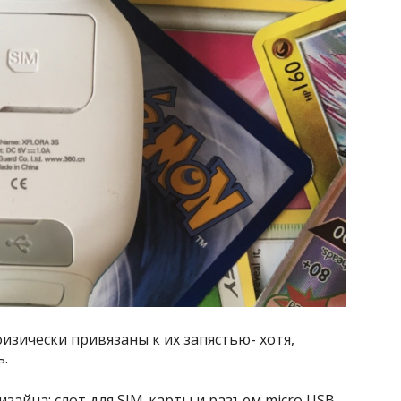
изически привязаны к их запястью- хотя,
ь.
зайна: слот для SIM-карты и разъем micro USB