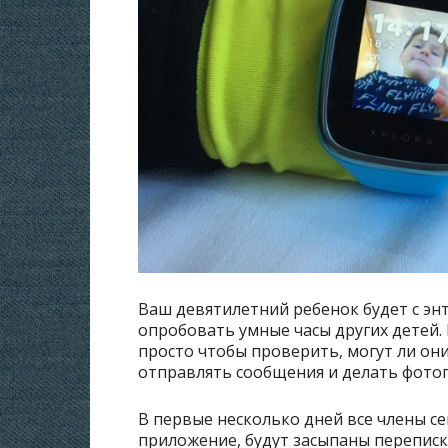
Ваш девятилетний ребенок будет с энт
опробовать умные часы других детей.
просто чтобы проверить, могут ли он
отправлять сообщения и делать фото
В первые несколько дней все члены се
приложение, будут засыпаны переписко