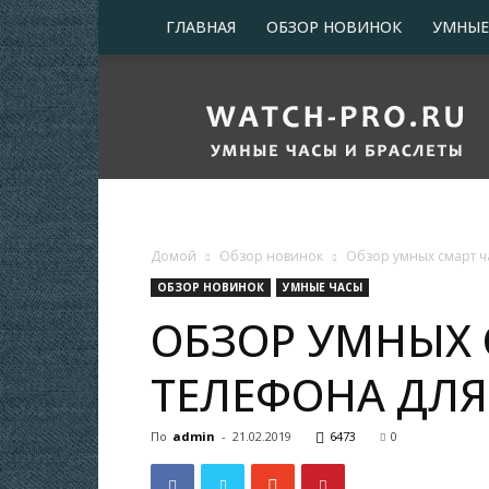
ГЛАВНАЯ
ОБЗОР НОВИНОК
УМНЫЕ
Про
умные
часы
и
браслеты
Домой
Обзор новинок
Обзор умных смарт ч
ОБЗОР НОВИНОК
УМНЫЕ ЧАСЫ
ОБЗОР УМНЫХ 
ТЕЛЕФОНА ДЛЯ
По
admin
-
21.02.2019
6473
0